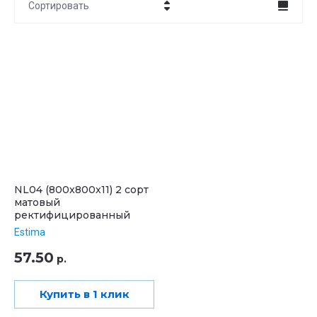
Сортировать
Цена - убывание
Цена - возрастание
Название - Я-А
Название - А-Я
NL04 (800x800x11) 2 сорт
матовый
ректифицированный
Estima
57.50
р.
Купить в 1 клик