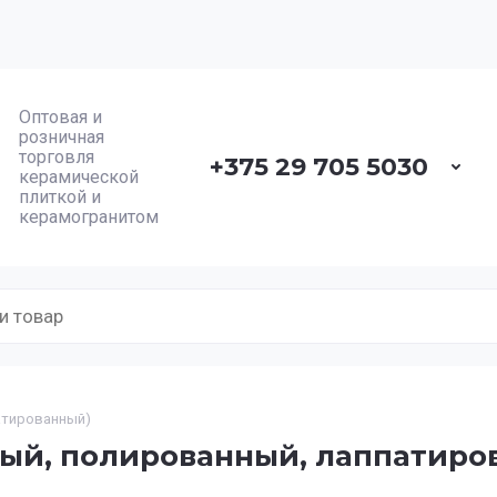
Оптовая и
розничная
торговля
+375 29 705 5030
керамической
плиткой и
керамогранитом
атированный)
вый, полированный, лаппатиро