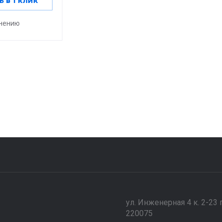
ь в 1 клик
внению
ул. Инженерная 4 к. 2-23 
220075